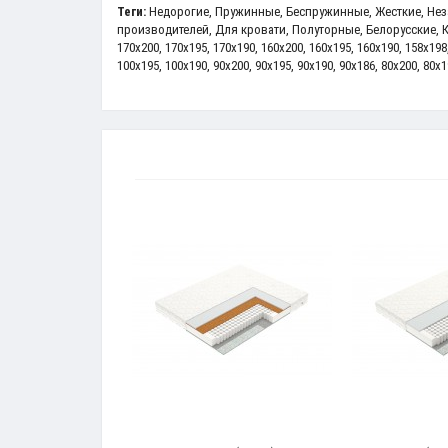
Теги:
Недорогие
,
Пружинные
,
Беспружинные
,
Жесткие
,
Нез
производителей
,
Для кровати
,
Полуторные
,
Белорусские
,
170x200
,
170x195
,
170x190
,
160x200
,
160x195
,
160x190
,
158x198
100x195
,
100x190
,
90x200
,
90x195
,
90x190
,
90x186
,
80x200
,
80x1