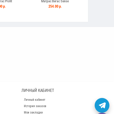
ас Profit
Матрас Вегас Sense
Матрас Вега
0 р.
254.00 р.
276.00
ЛИЧНЫЙ КАБИНЕТ
Личный кабинет
История заказов
Мои закладки