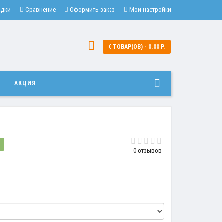
адки
Сравнение
Оформить заказ
Мои настройки
0 ТОВАР(ОВ) - 0.00 Р.
И
АКЦИЯ
?
0 отзывов