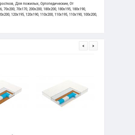
ростков
,
Для пожилых
,
Ортопедические
,
От
6
,
70x200
,
70х170
,
200x200
,
180x200
,
180x195
,
180x190
,
20x200
,
120x195
,
120x190
,
110x200
,
110х195
,
110х190
,
100x200
,
<
>