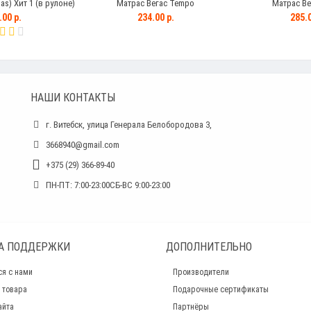
as) Хит 1 (в рулоне)
Матрас Вегас Tempo
Матрас Вег
.00 р.
234.00 р.
285.0
НАШИ КОНТАКТЫ
г. Витебск, улица Генерала Белобородова 3,
3668940@gmail.com
+375 (29) 366-89-40
ПН-ПТ: 7:00-23:00СБ-ВС 9:00-23:00
А ПОДДЕРЖКИ
ДОПОЛНИТЕЛЬНО
ся с нами
Производители
 товара
Подарочные сертификаты
айта
Партнёры