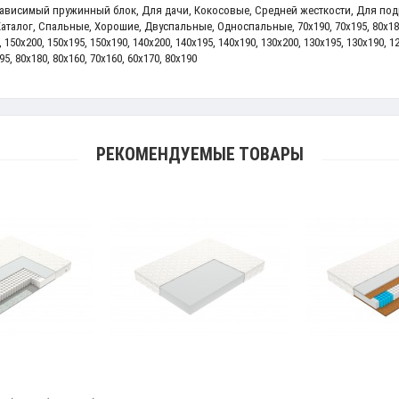
ависимый пружинный блок
,
Для дачи
,
Кокосовые
,
Средней жесткости
,
Для под
Каталог
,
Спальные
,
Хорошие
,
Двуспальные
,
Односпальные
,
70x190
,
70x195
,
80x18
,
150x200
,
150x195
,
150x190
,
140x200
,
140x195
,
140x190
,
130x200
,
130x195
,
130x190
,
1
95
,
80x180
,
80x160
,
70x160
,
60x170
,
80x190
РЕКОМЕНДУЕМЫЕ ТОВАРЫ